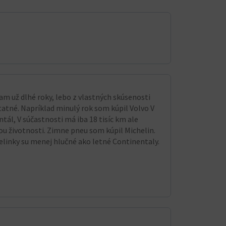
m už dlhé roky, lebo z vlastných skúsenosti
tatné. Napríklad minulý rok som kúpil Volvo V
ál, V súčastnosti má iba 18 tisíc km ale
ou životnosti. Zimne pneu som kúpil Michelin.
elinky su menej hlučné ako letné Continentaly.