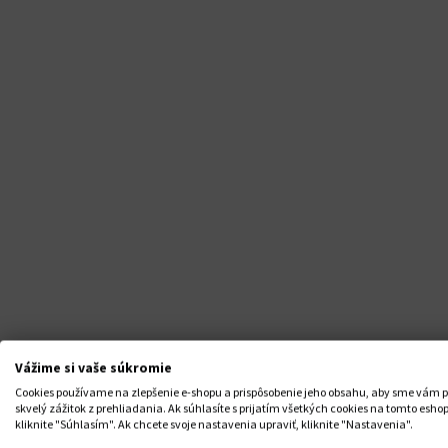
Vážime si vaše súkromie
Výpredaj
Cookies používame na zlepšenie e-shopu a prispôsobenie jeho obsahu, aby sme vám p
skvelý zážitok z prehliadania. Ak súhlasíte s prijatím všetkých cookies na tomto eshop
kliknite "Súhlasím". Ak chcete svoje nastavenia upraviť, kliknite "Nastavenia".