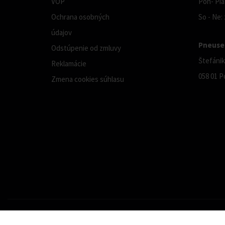
VOP
Pon- Pia:
Ochrana osobných
So - Ne:
údajov
Pneuser
Odstúpenie od zmluvy
Štefánik
Reklamácie
058 01 P
Zmena cookies súhlasu