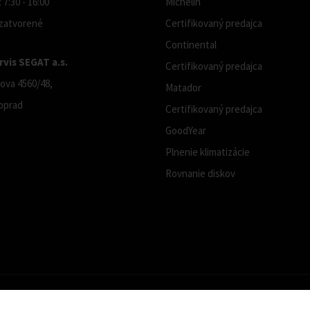
 7:30 - 16:00
Michelin
 zatvorené
Certifikovaný predajca
Continental
vis SEGAT a.s.
Certifikovaný predajca
ova 4560/48,
Matador
oprad
Certifikovaný predajca
GoodYear
Plnenie klimatizácie
Rovnanie diskov