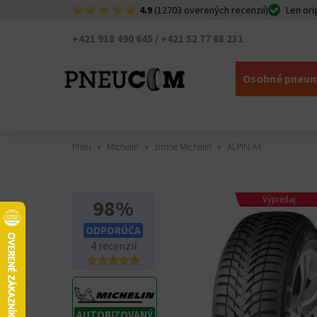
4.9
(12703 overených recenzií)
Len ori
+421 918 490 645 / +421 52 77 68 231
Osobné pneum
Pneu
Michelin
zimné Michelin
ALPIN A4
Výpredaj
98%
ODPORÚČA
4 recenzií
AUTORIZOVANÝ