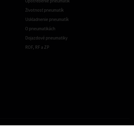
Opotrebenie pneumatík
Životnosť pneumatík
Uskladnenie pneumatík
O pneumatikách
Dojazdové pneumatiky
ROF, RF a ZP