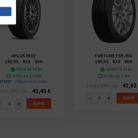
APLUS A502
FORTUNE FSR-901
195/55 R15 85H
195/55 R15 85H
Sklad DE 50 ks
Sklad CZ 11 ks
U Vás do 3-8 dní
U Vás do 3 dní
3PMSF
- Priľnavosť na snehu
42,62
Cena s DPH /1ks
45,45 €
ena s DPH /1ks
−
+
KÚPIŤ
−
+
KÚPIŤ