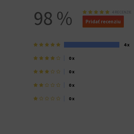
98 %
4 RECENZIE
Pridať recenziu
5
4 x
hviezdičiek>
4
0 x
hviezdičky
3
0 x
hviezdičky
2
0 x
hviezdičky
1
0 x
hviezdička>