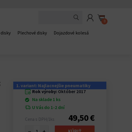
0
 disky
Plechové disky
Dojazdové kolesá
5
1. variant: Najlacnejšie pneumatiky
Rok výroby:
Október 2017
Na sklade 1 ks
U Vás do 1-2 dní
49,50 €
Cena s DPH/1ks
−
+
KÚPIŤ