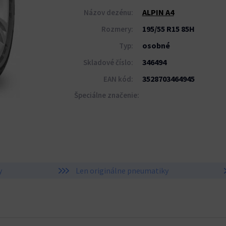
ALPIN A4
Názov dezénu:
195/55 R15 85H
Rozmery:
osobné
Typ:
346494
Skladové číslo:
3528703464945
EAN kód:
Špeciálne značenie:
y
Len originálne pneumatiky