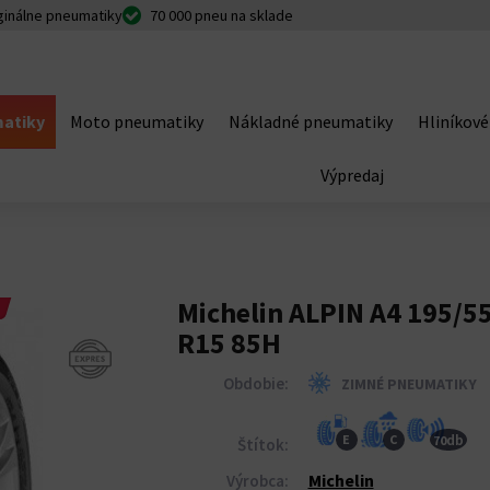
ginálne pneumatiky
70 000 pneu na sklade
atiky
Moto pneumatiky
Nákladné pneumatiky
Hliníkové
Výpredaj
Michelin ALPIN A4 195/5
R15 85H
Obdobie:
ZIMNÉ PNEUMATIKY
db
E
C
70
Štítok:
Michelin
Výrobca: