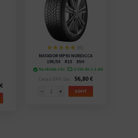
(95)
MATADOR MP93 NORDICCA
195/55 R15 85H
Na sklade 2 ks
U Vás do 1-2 dní
56,80 €
Cena s DPH /1ks
3P
 €
−
+
Cena
KÚPIŤ
−