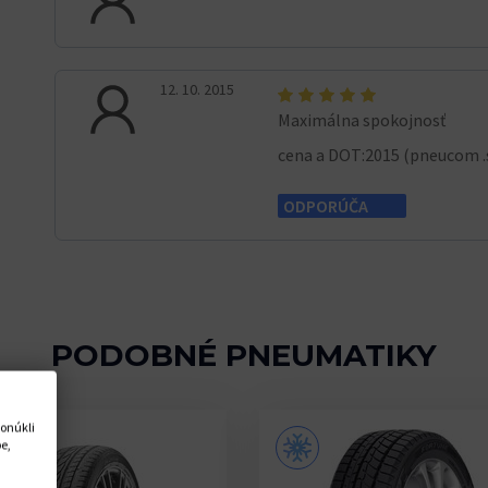
12. 10. 2015
Maximálna spokojnosť
cena a DOT:2015 (pneucom .s
ODPORÚČA
PODOBNÉ PNEUMATIKY
onúkli
e,