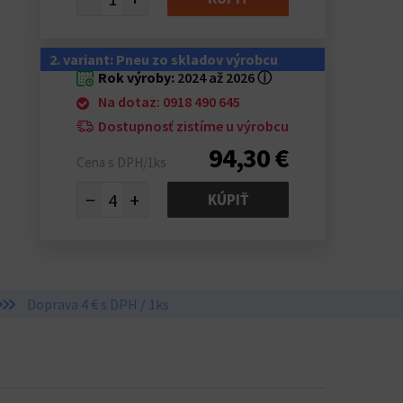
2. variant: Pneu zo skladov výrobcu
Rok výroby:
2024 až 2026
ⓘ
Na dotaz: 0918 490 645
Dostupnosť zistíme u výrobcu
94,30 €
Cena s DPH/1ks
−
+
KÚPIŤ
Doprava 4 € s DPH / 1ks