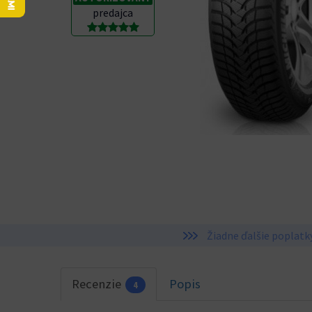
predajca
Žiadne ďalšie poplatk
Recenzie
Popis
4