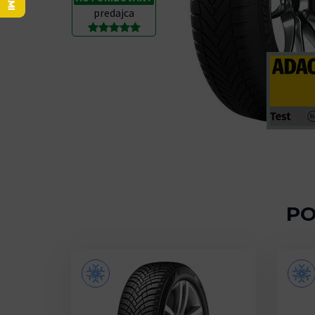
predajca
PO