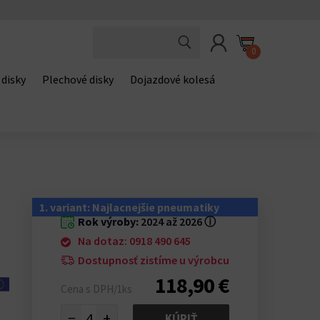
0
 disky
Plechové disky
Dojazdové kolesá
1. variant: Najlacnejšie pneumatiky
Rok výroby:
2024 až 2026
ⓘ
Na dotaz: 0918 490 645
Dostupnosť zistíme u výrobcu
118,90 €
Cena s DPH/1ks
−
+
KÚPIŤ