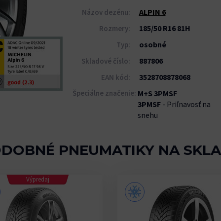
ALPIN 6
Názov dezénu:
185/50 R16 81H
Rozmery:
osobné
Typ:
887806
Skladové číslo:
3528708878068
EAN kód:
Špeciálne značenie:
M+S 3PMSF
3PMSF
- Priľnavosť na
snehu
DOBNÉ PNEUMATIKY NA SKL
Výpredaj