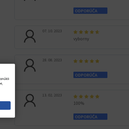
ODPORÚČA
07. 10. 2023
vyborny
28. 08. 2023
ODPORÚČA
onúkli
e,
13. 02. 2023
100%
ODPORÚČA