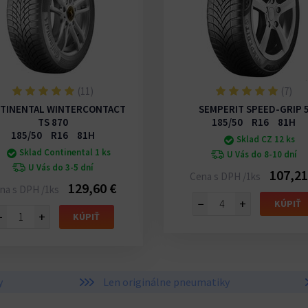
(11)
(7)
TINENTAL WINTERCONTACT
SEMPERIT SPEED-GRIP 
TS 870
185/50 R16 81H
185/50 R16 81H
Sklad CZ 12 ks
Sklad Continental 1 ks
U Vás do 8-10 dní
U Vás do 3-5 dní
107,21
Cena s DPH /1ks
129,60 €
na s DPH /1ks
−
+
KÚPIŤ
−
+
KÚPIŤ
y
Len originálne pneumatiky