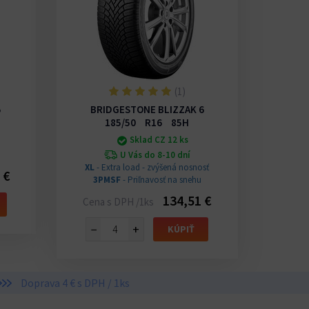
(1)
5
BRIDGESTONE BLIZZAK 6
IMP
185/50 R16 85H
Sklad CZ 12 ks
U Vás do 8-10 dní
XL
- Extra load - zvýšená nosnosť
3P
 €
3PMSF
- Priľnavosť na snehu
Cena 
134,51 €
Cena s DPH /1ks
−
−
+
KÚPIŤ
Doprava 4 € s DPH / 1ks