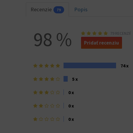
Recenzie
Popis
79
98 %
79 RECENZIÍ
Pridať recenziu
5
74 x
hviezdičiek>
4
5 x
hviezdičky
3
0 x
hviezdičky
2
0 x
hviezdičky
1
0 x
hviezdička>