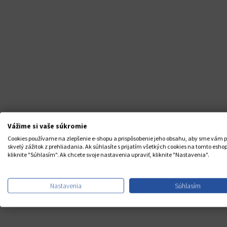
Vážime si vaše súkromie
Cookies používame na zlepšenie e-shopu a prispôsobenie jeho obsahu, aby sme vám p
skvelý zážitok z prehliadania. Ak súhlasíte s prijatím všetkých cookies na tomto eshop
kliknite "Súhlasím". Ak chcete svoje nastavenia upraviť, kliknite "Nastavenia".
Nastavenia
Súhlasím