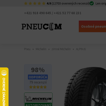
4.9
(12703 overených recenzií)
Len ori
+421 918 490 645 / +421 52 77 68 231
Osobné pneum
Pneu
Michelin
zimné Michelin
ALPIN 6
98%
ODPORÚČA
79 recenzií
AUTORIZOVANÝ