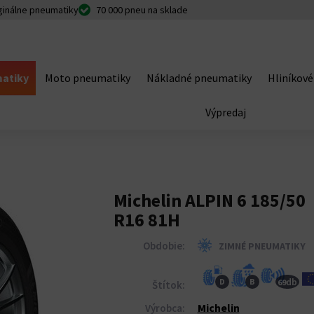
ginálne pneumatiky
70 000 pneu na sklade
atiky
Moto pneumatiky
Nákladné pneumatiky
Hliníkové
Výpredaj
Michelin ALPIN 6 185/50
R16 81H
Obdobie:
ZIMNÉ PNEUMATIKY
db
D
B
69
Štítok:
Michelin
Výrobca: