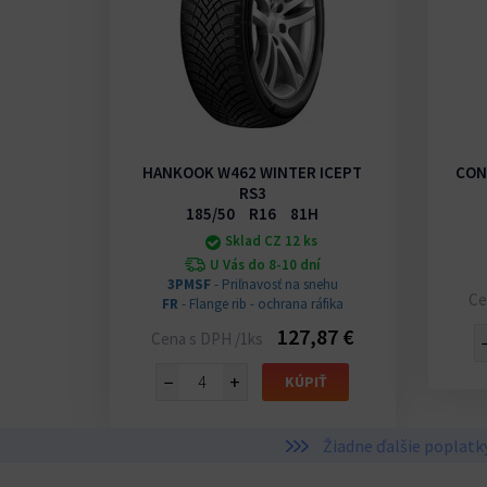
IP
HANKOOK W462 WINTER ICEPT
CON
RS3
H
185/50 R16 81H
s
Sklad CZ 12 ks
í
U Vás do 8-10 dní
n
3PMSF
- Priľnavosť na snehu
Ce
FR
- Flange rib - ochrana ráfika
76 €
127,87 €
Cena s DPH /1ks
IŤ
−
+
KÚPIŤ
Žiadne ďalšie poplatk