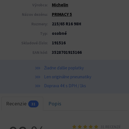
Michelin
Výrobca:
PRIMACY 5
Názov dezénu:
215/65 R16 98H
Rozmery:
osobné
Typ:
191516
Skladové číslo:
3528701915166
EAN kód:
Žiadne ďalšie poplatky
Len originálne pneumatiky
Doprava 4 € s DPH / 1ks
Recenzie
Popis
31
31 RECENZIÍ