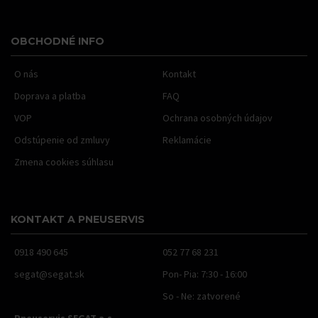
OBCHODNÉ INFO
O nás
Kontakt
Doprava a platba
FAQ
VOP
Ochrana osobných údajov
Odstúpenie od zmluvy
Reklamácie
Zmena cookies súhlasu
KONTAKT A PNEUSERVIS
0918 490 645
052 77 68 231
segat@segat.sk
Pon- Pia: 7:30 - 16:00
So - Ne: zatvorené
Pneuservis SEGAT a.s.