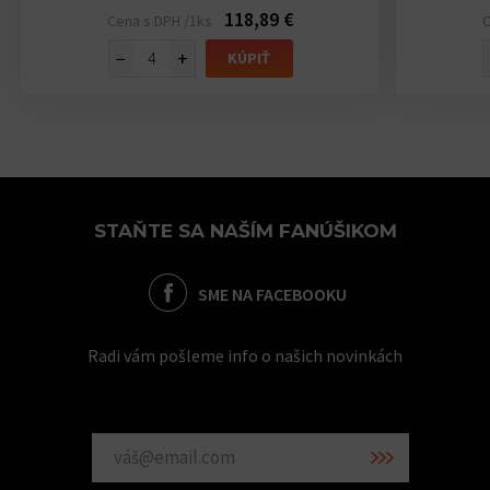
118,89 €
Cena s DPH /1ks
C
−
+
KÚPIŤ
STAŇTE SA NAŠÍM FANÚŠIKOM
SME NA FACEBOOKU
Radi vám pošleme info o našich novinkách