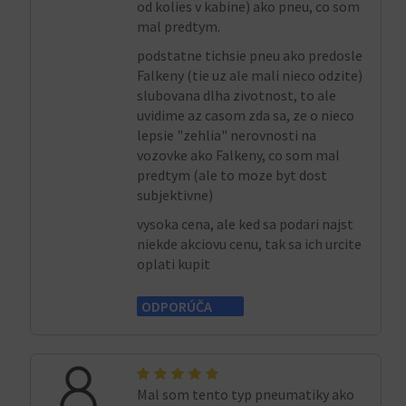
od kolies v kabine) ako pneu, co som
mal predtym.
podstatne tichsie pneu ako predosle
Falkeny (tie uz ale mali nieco odzite)
slubovana dlha zivotnost, to ale
uvidime az casom zda sa, ze o nieco
lepsie "zehlia" nerovnosti na
vozovke ako Falkeny, co som mal
predtym (ale to moze byt dost
subjektivne)
vysoka cena, ale ked sa podari najst
niekde akciovu cenu, tak sa ich urcite
oplati kupit
ODPORÚČA
Mal som tento typ pneumatiky ako