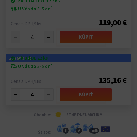
Sklad Michelin 37 ks
U Vás do 3-5 dní
119,00 €
Cena s DPH/1ks
−
+
KÚPIŤ
2. variant:
Sklad DE 22 ks
U Vás do 3-5 dní
135,16 €
Cena s DPH/1ks
−
+
KÚPIŤ
Obdobie:
LETNÉ PNEUMATIKY
db
B
A
70
Štítok: