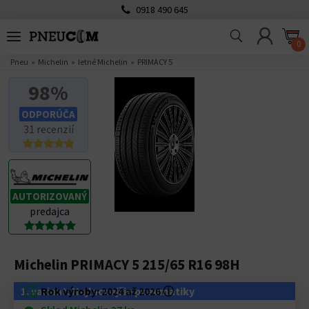
0918 490 645
0
Pneu
Michelin
letné Michelin
PRIMACY 5
98%
ODPORÚČA
31 recenzií
AUTORIZOVANÝ
predajca
Michelin PRIMACY 5 215/65 R16 98H
1. variant: Najlacnejšie pneumatiky
Rok výroby:
2024 až 2026
ⓘ