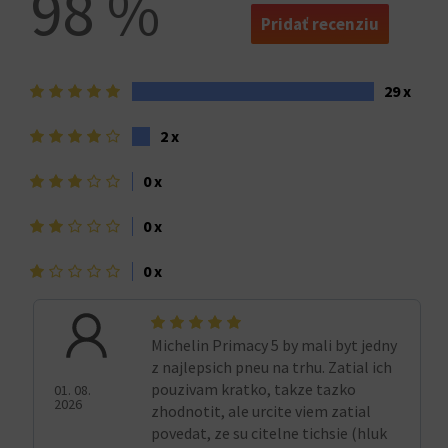
98 %
Pridať recenziu
5
29 x
hviezdičiek>
4
2 x
hviezdičky
3
0 x
hviezdičky
2
0 x
hviezdičky
1
0 x
hviezdička>
Michelin Primacy 5 by mali byt jedny
z najlepsich pneu na trhu. Zatial ich
pouzivam kratko, takze tazko
01. 08.
2026
zhodnotit, ale urcite viem zatial
povedat, ze su citelne tichsie (hluk