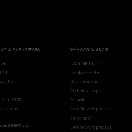
KT A PNEUSERVIS
VÝHODY A AKCIE
 645
Akcia: MICHELIN
8 231
cashback až 70€
egat.sk
Overený obchod
Certifikovaný predajca
 7:30 - 16:00
Michelin
 zatvorené
Certifikovaný predajca
Continental
vis SEGAT a.s.
Certifikovaný predajca