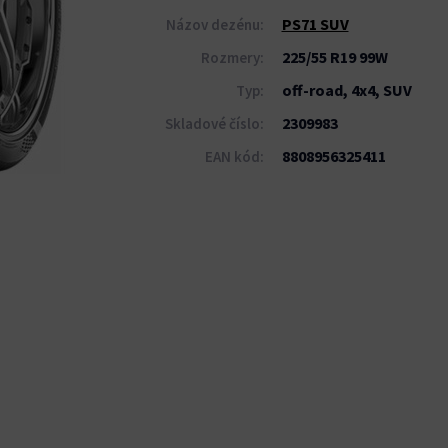
PS71 SUV
Názov dezénu:
225/55 R19 99W
Rozmery:
off-road, 4x4, SUV
Typ:
2309983
Skladové číslo:
8808956325411
EAN kód: