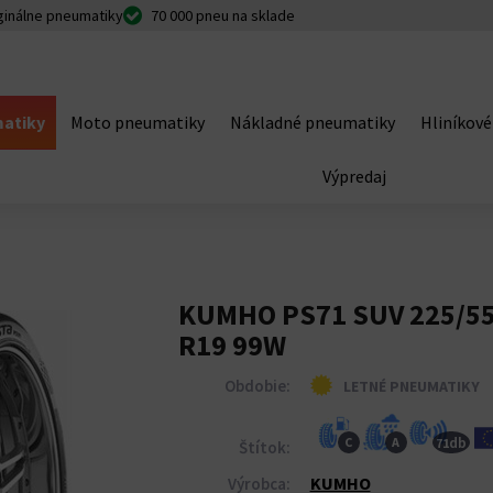
ginálne pneumatiky
70 000 pneu na sklade
atiky
Moto pneumatiky
Nákladné pneumatiky
Hliníkové
Výpredaj
KUMHO PS71 SUV 225/5
R19 99W
Obdobie:
LETNÉ PNEUMATIKY
db
C
A
71
Štítok:
KUMHO
Výrobca: