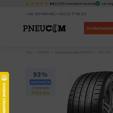
4.9
(12703 overených recenzií)
Len ori
+421 918 490 645 / +421 52 77 68 231
Osobné pneum
Pneu
KUMHO
Letné pneumatiky KUMHO
PS71 SUV
93%
ODPORÚČA
3 recenzií