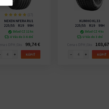
(17)
NEXEN NFERA RU1
KUMHO KL33
225/55 R19 99H
225/55 R19 99H
Sklad CZ 12 ks
Sklad CZ 4 ks
U Vás do 3-6 dní
U Vás do 3 dní
99,74 €
103,67
ena s DPH /1ks
Cena s DPH /1ks
−
+
−
+
KÚPIŤ
KÚPIŤ