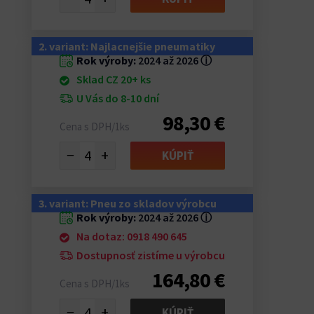
2. variant: Najlacnejšie pneumatiky
Rok výroby:
2024 až 2026
ⓘ
Sklad CZ 20+ ks
U Vás do 8-10 dní
98,30 €
Cena s DPH/1ks
−
+
KÚPIŤ
3. variant: Pneu zo skladov výrobcu
Rok výroby:
2024 až 2026
ⓘ
Na dotaz: 0918 490 645
Dostupnosť zistíme u výrobcu
164,80 €
Cena s DPH/1ks
−
+
KÚPIŤ