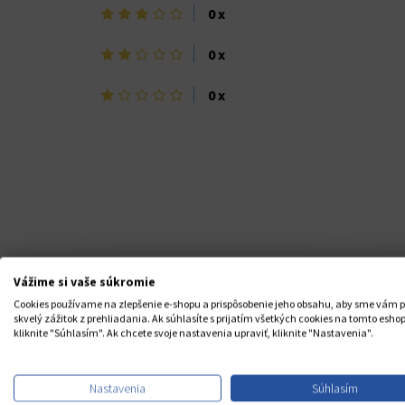
3
0 x
hviezdičky
2
0 x
hviezdičky
1
0 x
hviezdička>
Vážime si vaše súkromie
Cookies používame na zlepšenie e-shopu a prispôsobenie jeho obsahu, aby sme vám p
skvelý zážitok z prehliadania. Ak súhlasíte s prijatím všetkých cookies na tomto eshop
kliknite "Súhlasím". Ak chcete svoje nastavenia upraviť, kliknite "Nastavenia".
Nastavenia
Súhlasím