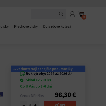
0
 disky
Plechové disky
Dojazdové kolesá
5
1. variant: Najlacnejšie pneumatiky
Rok výroby:
2024 až 2026
ⓘ
Sklad CZ 20+ ks
U Vás do 3-6 dní
98,30 €
Cena s DPH/1ks
−
+
KÚPIŤ