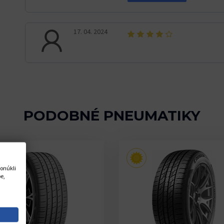
17. 04. 2024
PODOBNÉ PNEUMATIKY
onúkli
e,