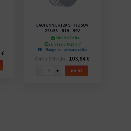
LAUFENN LK12A S FIT2 SUV
225/55 R19 99V
Sklad CZ 6 ks
U Vás do 8-10 dní
FR
- Flange rib - ochrana ráfika
 €
Cena 
103,84 €
Cena s DPH /1ks
−
−
+
KÚPIŤ