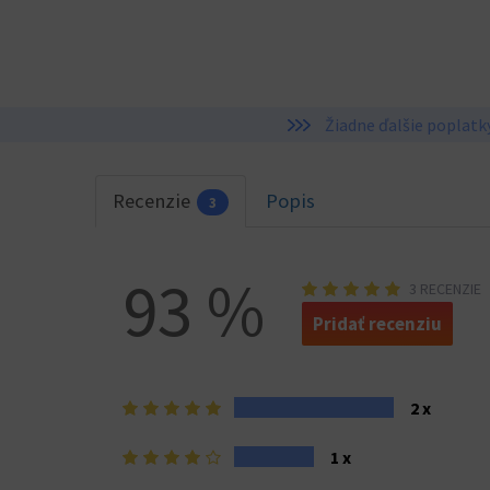
Žiadne ďalšie poplatk
Recenzie
Popis
3
93 %
3 RECENZIE
Pridať recenziu
5
2 x
hviezdičiek>
4
1 x
hviezdičky