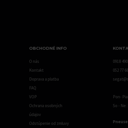
OBCHODNÉ INFO
KONTA
O nás
0918 490
Kontakt
052 77 6
Doprava a platba
segat@s
FAQ
VOP
Pon- Pia:
Ochrana osobných
So - Ne:
údajov
Pneuser
Odstúpenie od zmluvy