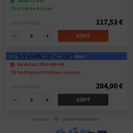
Sklad CZ 4 ks
U Vás do 8-10 dní
117,53 €
Cena s DPH/1ks
−
+
KÚPIŤ
2. variant: Pneu zo skladov výrobcu
Rok výroby:
2024 až 2026
ⓘ
Na dotaz: 0918 490 645
Dostupnosť zistíme u výrobcu
204,00 €
Cena s DPH/1ks
−
+
KÚPIŤ
Obdobie:
ZIMNÉ PNEUMATIKY