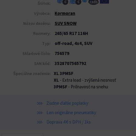
db
C
C
73
Štítok:
Kormoran
Výrobca:
SUV SNOW
Názov dezénu:
265/65 R17 116H
Rozmery:
off-road, 4x4, SUV
Typ:
756579
Skladové číslo:
3528707565792
EAN kód:
XL 3PMSF
Špeciálne značenie:
XL
- Extra load - zvýšená nosnosť
3PMSF
- Priľnavosť na snehu
Žiadne ďalšie poplatky
Len originálne pneumatiky
Doprava 4 € s DPH / 1ks