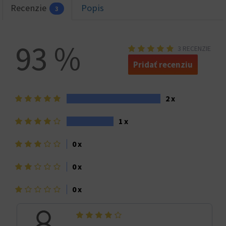
Recenzie
Popis
3
93 %
3 RECENZIE
Pridať recenziu
5
2 x
hviezdičiek>
4
1 x
hviezdičky
3
0 x
hviezdičky
2
0 x
hviezdičky
1
0 x
hviezdička>