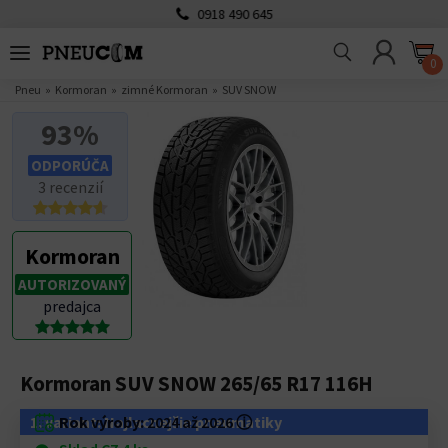
0918 490 645
0
Pneu
Kormoran
zimné Kormoran
SUV SNOW
93%
ODPORÚČA
3 recenzií
Kormoran
AUTORIZOVANÝ
predajca
Kormoran SUV SNOW 265/65 R17 116H
1. variant: Najlacnejšie pneumatiky
Rok výroby:
2024 až 2026
ⓘ