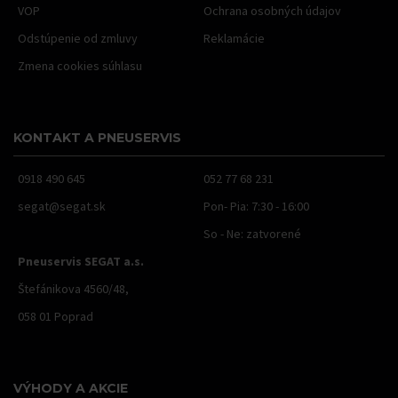
VOP
Ochrana osobných údajov
Odstúpenie od zmluvy
Reklamácie
Zmena cookies súhlasu
KONTAKT A PNEUSERVIS
0918 490 645
052 77 68 231
segat@segat.sk
Pon- Pia: 7:30 - 16:00
So - Ne: zatvorené
Pneuservis SEGAT a.s.
Štefánikova 4560/48,
058 01 Poprad
VÝHODY A AKCIE