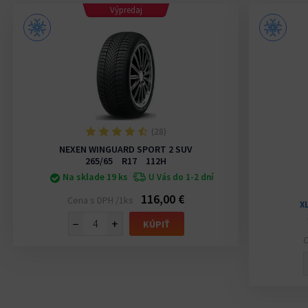
Výpredaj
(28)
NEXEN WINGUARD SPORT 2 SUV
265/65 R17 112H
Na sklade 19 ks
U Vás do 1-2 dní
116,00 €
Cena s DPH /1ks
X
−
+
KÚPIŤ
C