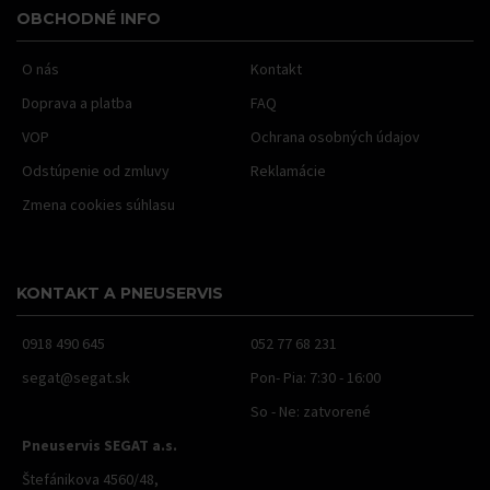
OBCHODNÉ INFO
O nás
Kontakt
Doprava a platba
FAQ
VOP
Ochrana osobných údajov
Odstúpenie od zmluvy
Reklamácie
Zmena cookies súhlasu
KONTAKT A PNEUSERVIS
0918 490 645
052 77 68 231
segat@segat.sk
Pon- Pia: 7:30 - 16:00
So - Ne: zatvorené
Pneuservis SEGAT a.s.
Štefánikova 4560/48,