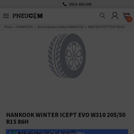
0918 490 645
0
Pneu
HANKOOK
Zimné pneumatiky HANKOOK
WINTER ICEPT EVO W310
HANKOOK WINTER ICEPT EVO W310 205/50
R15 86H
1. variant: Najlacnejšie pneumatiky
Rok výroby:
2024 až 2026
ⓘ