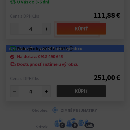
U Vás do 3-6 dní
111,88 €
Cena s DPH/1ks
−
+
KÚPIŤ
4. variant: Pneu zo skladov výrobcu
Rok výroby:
2024 až 2026
ⓘ
Na dotaz: 0918 490 645
Dostupnosť zistíme u výrobcu
251,00 €
Cena s DPH/1ks
−
+
KÚPIŤ
Obdobie:
ZIMNÉ PNEUMATIKY
db
D
B
72
Štítok: