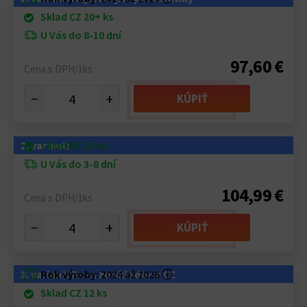
Sklad CZ 20+ ks
U Vás do 8-10 dní
97,60 €
Cena s DPH/1ks
−
+
KÚPIŤ
2. variant:
Sklad DE 18 ks
U Vás do 3-8 dní
104,99 €
Cena s DPH/1ks
−
+
KÚPIŤ
3. variant: Pneu zo skladov v CZ
Rok výroby:
2024 až 2026
ⓘ
Sklad CZ 12 ks