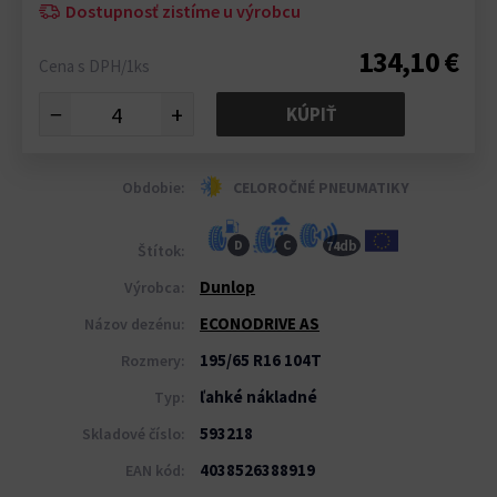
Dostupnosť zistíme u výrobcu
134,10 €
Cena s DPH/1ks
−
+
KÚPIŤ
Obdobie:
CELOROČNÉ PNEUMATIKY
db
D
C
74
Štítok:
Dunlop
Výrobca:
ECONODRIVE AS
Názov dezénu:
195/65 R16 104T
Rozmery:
ľahké nákladné
Typ:
593218
Skladové číslo:
4038526388919
EAN kód: