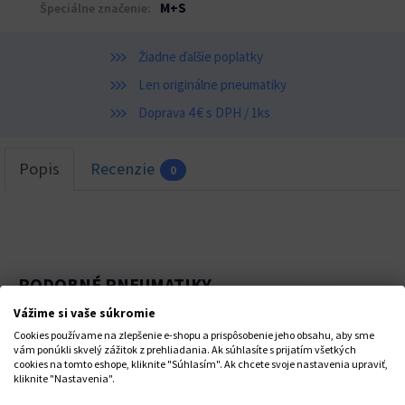
M+S
Špeciálne značenie:
Žiadne ďalšie poplatky
Len originálne pneumatiky
Doprava 4 € s DPH / 1ks
Popis
Recenzie
0
PODOBNÉ PNEUMATIKY
Vážime si vaše súkromie
Cookies používame na zlepšenie e-shopu a prispôsobenie jeho obsahu, aby sme
vám ponúkli skvelý zážitok z prehliadania. Ak súhlasíte s prijatím všetkých
cookies na tomto eshope, kliknite "Súhlasím". Ak chcete svoje nastavenia upraviť,
kliknite "Nastavenia".