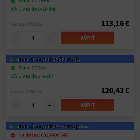
Sklad CZ 20+ ks
U Vás do 8-10 dní
113,16 €
Cena s DPH/1ks
−
+
KÚPIŤ
2. variant: Pneu zo skladov v CZ
Rok výroby:
2024 až 2026
ⓘ
Sklad CZ 8 ks
U Vás do 3-6 dní
120,43 €
Cena s DPH/1ks
−
+
KÚPIŤ
3. variant: Pneu zo skladov výrobcu
Rok výroby:
2024 až 2026
ⓘ
Na dotaz: 0918 490 645