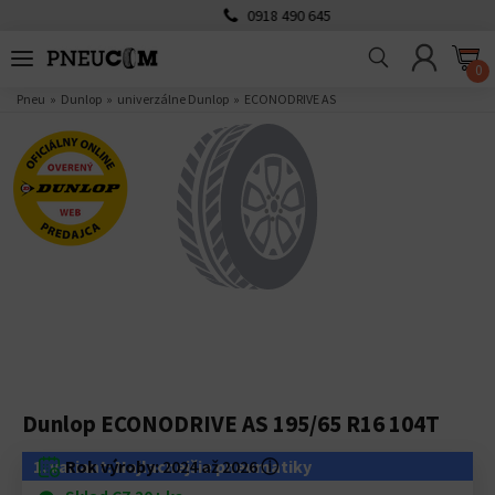
0918 490 645
0
Pneu
Dunlop
univerzálne Dunlop
ECONODRIVE AS
Dunlop ECONODRIVE AS 195/65 R16 104T
1. variant: Najlacnejšie pneumatiky
Rok výroby:
2024 až 2026
ⓘ