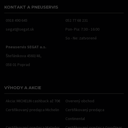
KONTAKT A PNEUSERVIS
0918 490 645
052 77 68 231
segat@segat.sk
Pon- Pia: 7:30 - 16:00
So - Ne: zatvorené
Pneuservis SEGAT a.s.
Štefánikova 4560/48,
058 01 Poprad
VÝHODY A AKCIE
Akcia: MICHELIN cashback až 70€
Overený obchod
Certifikovaný predajca Michelin
Certifikovaný predajca
Continental
Certifikovaný predajca Matador
Certifikovaný predajca GoodYear