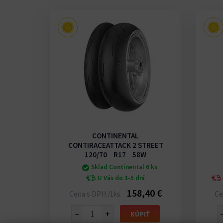
CONTINENTAL
AIN
CONTIRACEATTACK 2 STREET
120/70 R17 58W
2 ks
Sklad Continental 6 ks
U Vás do 3-5 dní
50 €
158,40 €
Cena s DPH /1ks
Ce
−
+
IŤ
KÚPIŤ