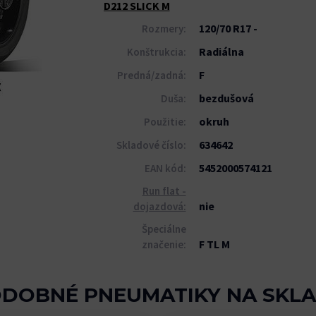
D212 SLICK M
120/70 R17 -
Rozmery:
Radiálna
Konštrukcia:
F
Predná/zadná:
bezdušová
Duša:
okruh
Použitie:
634642
Skladové číslo:
5452000574121
EAN kód:
Run flat -
nie
dojazdová:
Špeciálne
F TL M
značenie:
DOBNÉ PNEUMATIKY NA SKL