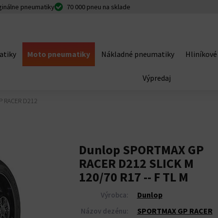
ginálne pneumatiky
70 000 pneu na sklade
atiky
Moto pneumatiky
Nákladné pneumatiky
Hliníkové
Výpredaj
P RACER D212
Dunlop SPORTMAX GP
RACER D212 SLICK M
120/70 R17 -- F TL M
Dunlop
Výrobca:
SPORTMAX GP RACER
Názov dezénu: