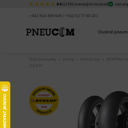
4.9
(12703 overených recenzií)
Len ori
+421 918 490 645 / +421 52 77 68 231
Osobné pneum
Moto pneumatiky
Dunlop
letné Dunlop
SPORTMAX G
SLICK M