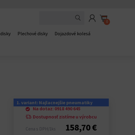
0
 disky
Plechové disky
Dojazdové kolesá
1. variant: Najlacnejšie pneumatiky
Na dotaz: 0918 490 645
Dostupnosť zistíme u výrobcu
158,70 €
Cena s DPH/1ks