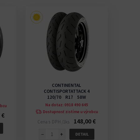
CONTINENTAL
CONTISPORTATTACK 4
C
120/70 R17 58W
Na dotaz: 0918 490 645
N
obcu
Dostupnosť zistíme u výrobcu
Do
 €
148,00 €
Cena s DPH /1ks
Cena 
−
+
−
DETAIL