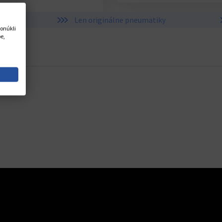
y
Len originálne pneumatiky
onúkli
e,