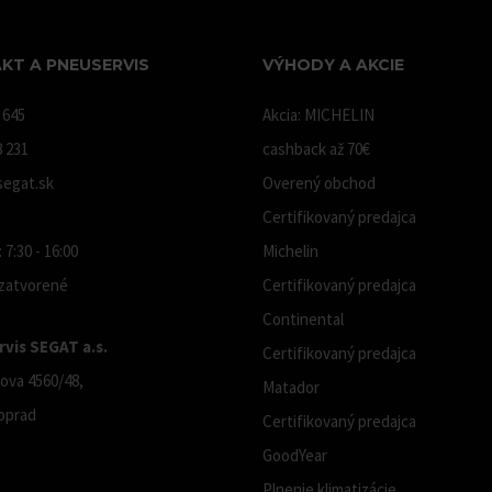
KT A PNEUSERVIS
VÝHODY A AKCIE
 645
Akcia: MICHELIN
8 231
cashback až 70€
egat.sk
Overený obchod
Certifikovaný predajca
 7:30 - 16:00
Michelin
 zatvorené
Certifikovaný predajca
Continental
vis SEGAT a.s.
Certifikovaný predajca
ova 4560/48,
Matador
oprad
Certifikovaný predajca
GoodYear
Plnenie klimatizácie