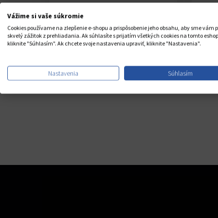
Vážime si vaše súkromie
Žiadne ďalšie poplatk
Cookies používame na zlepšenie e-shopu a prispôsobenie jeho obsahu, aby sme vám p
skvelý zážitok z prehliadania. Ak súhlasíte s prijatím všetkých cookies na tomto eshop
kliknite "Súhlasím". Ak chcete svoje nastavenia upraviť, kliknite "Nastavenia".
Popis
Recenzie
0
Nastavenia
Súhlasím