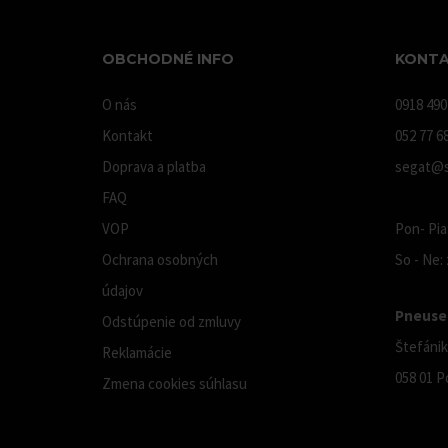
OBCHODNÉ INFO
KONTA
O nás
0918 490
Kontakt
052 77 6
Doprava a platba
segat@s
FAQ
VOP
Pon- Pia:
Ochrana osobných
So - Ne:
údajov
Pneuser
Odstúpenie od zmluvy
Štefánik
Reklamácie
058 01 P
Zmena cookies súhlasu