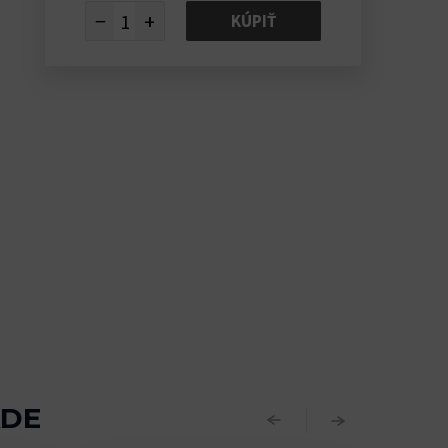
−
+
KÚPIŤ
ADE