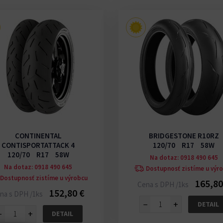
CONTINENTAL
BRIDGESTONE R10RZ
CONTISPORTATTACK 4
120/70 R17 58W
120/70 R17 58W
Na dotaz: 0918 490 645
Na dotaz: 0918 490 645
Dostupnosť zistíme u výr
Dostupnosť zistíme u výrobcu
165,80
Cena s DPH /1ks
152,80 €
na s DPH /1ks
−
+
DETAIL
−
+
DETAIL