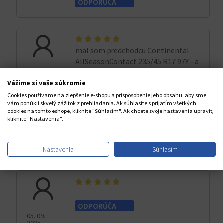
ODPORÚČA
mal som predchodcu Continental
AllSeasonContact 235/45 R17 97Y - a
bol som nad očakávania spokojny
25. 09.
2025
Vážime si vaše súkromie
(72 000km nabehali) --- očakávam
že 2-ky budú minimalne tak dobré
Cookies používame na zlepšenie e-shopu a prispôsobenie jeho obsahu, aby sme
vám ponúkli skvelý zážitok z prehliadania. Ak súhlasíte s prijatím všetkých
mal som predchodcu a bol som
cookies na tomto eshope, kliknite "Súhlasím". Ak chcete svoje nastavenia upraviť,
kliknite "Nastavenia".
spokojny
ODPORÚČA
Nastavenia
Súhlasím
ODPORÚČA
05. 09.
2025