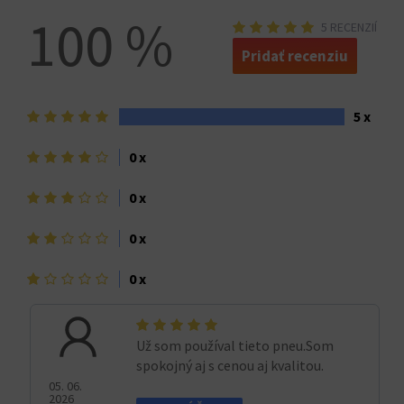
100 %
5 RECENZIÍ
Pridať recenziu
5
5 x
hviezdičiek>
4
0 x
hviezdičky
3
0 x
hviezdičky
2
0 x
hviezdičky
1
0 x
hviezdička>
Už som používal tieto pneu.Som
spokojný aj s cenou aj kvalitou.
05. 06.
2026