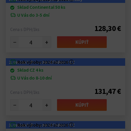
Sklad Continental 50 ks
U Vás do 3-5 dní
128,30 €
Cena s DPH/1ks
−
+
KÚPIŤ
2. variant: Pneu zo skladov v CZ
Rok výroby:
2024 až 2026
ⓘ
Sklad CZ 4 ks
U Vás do 8-10 dní
131,47 €
Cena s DPH/1ks
−
+
KÚPIŤ
3. variant: Pneu zo skladov v CZ
Rok výroby:
2024 až 2026
ⓘ