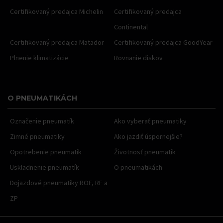
Certifikovaný predajca Michelin
Certifikovaný predajca
Continental
Certifikovaný predajca Matador
Certifikovaný predajca GoodYear
Plnenie klimatizácie
Rovnanie diskov
O PNEUMATIKÁCH
Označenie pneumatík
Ako vyberať pneumatiky
Zimné pneumatiky
Ako jazdiť úspornejšie?
Opotrebenie pneumatík
Životnosť pneumatík
Uskladnenie pneumatík
O pneumatikách
Dojazdové pneumatiky ROF, RF a
ZP