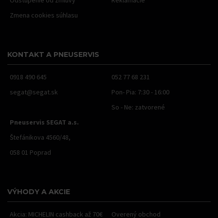
Odstúpenie od zmluvy
Reklamácie
Zmena cookies súhlasu
KONTAKT A PNEUSERVIS
0918 490 645
052 77 68 231
segat@segat.sk
Pon- Pia: 7:30 - 16:00
So - Ne: zatvorené
Pneuservis SEGAT a.s.
Štefánikova 4560/48,
058 01 Poprad
VÝHODY A AKCIE
Akcia: MICHELIN cashback až 70€
Overený obchod