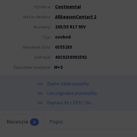
Continental
Výrobca:
AllSeasonContact 2
Názov dezénu:
205/55 R17 95V
Rozmery:
osobné
Typ:
0355285
Skladové číslo:
4019238092592
EAN kód:
M+S
Špeciálne značenie:
Žiadne ďalšie poplatky
Len originálne pneumatiky
Doprava 4 € s DPH / 1ks
Recenzie
Popis
5