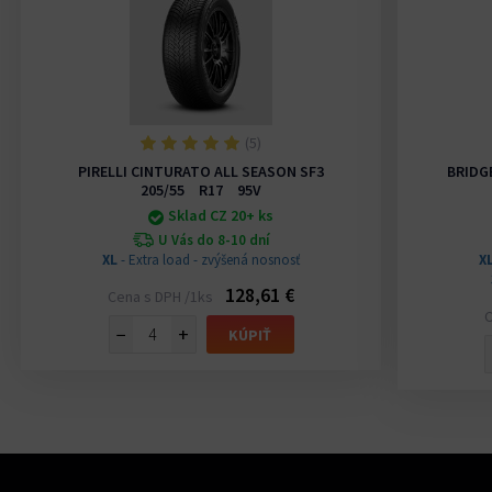
(5)
PIRELLI CINTURATO ALL SEASON SF3
BRIDG
205/55 R17 95V
Sklad CZ 20+ ks
U Vás do 8-10 dní
XL
- Extra load - zvýšená nosnosť
X
128,61 €
Cena s DPH /1ks
C
−
+
KÚPIŤ