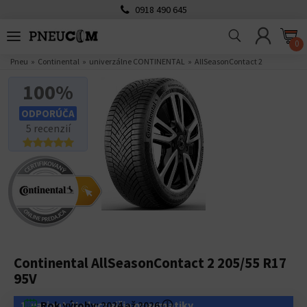
0918 490 645
0
Pneu
Continental
univerzálne CONTINENTAL
AllSeasonContact 2
100%
ODPORÚČA
5 recenzií
Continental AllSeasonContact 2 205/55 R17
95V
1. variant: Najlacnejšie pneumatiky
Rok výroby:
2024 až 2026
ⓘ