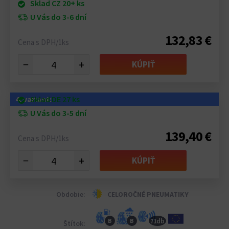
Sklad CZ 20+ ks
U Vás do 3-6 dní
132,83 €
Cena s DPH/1ks
−
+
KÚPIŤ
4. variant:
Sklad DE 27 ks
U Vás do 3-5 dní
139,40 €
Cena s DPH/1ks
−
+
KÚPIŤ
Obdobie:
CELOROČNÉ PNEUMATIKY
db
B
B
71
Štítok: