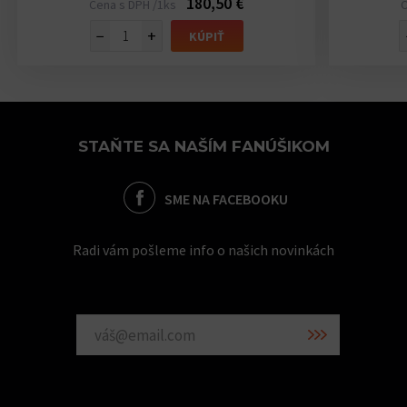
180,50 €
Cena s DPH /1ks
C
−
+
KÚPIŤ
STAŇTE SA NAŠÍM FANÚŠIKOM
SME NA FACEBOOKU
Radi vám pošleme info o našich novinkách