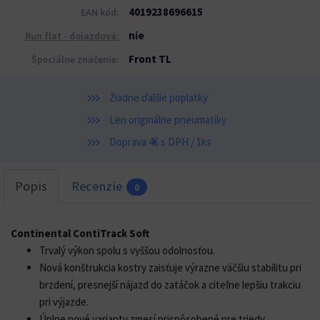
4019238696615
EAN kód:
nie
Run flat - dojazdová:
Front TL
Špeciálne značenie:
Žiadne ďalšie poplatky
Len originálne pneumatiky
Doprava 4€ s DPH / 1ks
Popis
Recenzie
0
Continental ContiTrack Soft
Trvalý výkon spolu s vyššou odolnosťou.
Nová konštrukcia kostry zaisťuje výrazne väčšiu stabilitu pri
brzdení, presnejší nájazd do zatáčok a citeľne lepšiu trakciu
pri výjazde.
Úplne nové varianty zmesí prispôsobené pre triedy