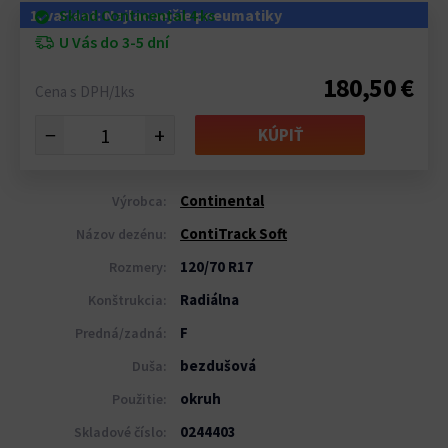
1. variant: Najlacnejšie pneumatiky
Sklad Continental 4 ks
U Vás do 3-5 dní
180,50 €
Cena s DPH/1ks
−
+
KÚPIŤ
Continental
Výrobca:
ContiTrack Soft
Názov dezénu:
120/70 R17
Rozmery:
Radiálna
Konštrukcia:
F
Predná/zadná:
bezdušová
Duša:
okruh
Použitie:
0244403
Skladové číslo: