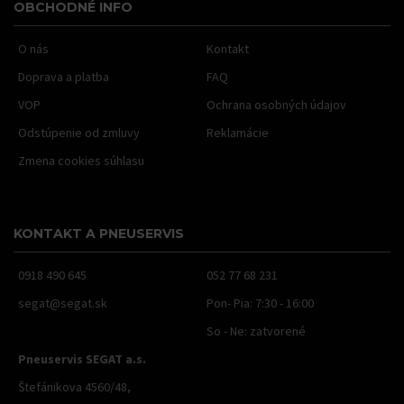
OBCHODNÉ INFO
O nás
Kontakt
Doprava a platba
FAQ
VOP
Ochrana osobných údajov
Odstúpenie od zmluvy
Reklamácie
Zmena cookies súhlasu
KONTAKT A PNEUSERVIS
0918 490 645
052 77 68 231
segat@segat.sk
Pon- Pia: 7:30 - 16:00
So - Ne: zatvorené
Pneuservis SEGAT a.s.
Štefánikova 4560/48,