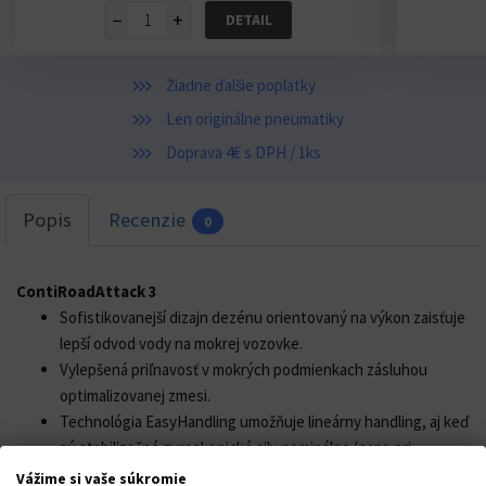
−
+
DETAIL
Žiadne ďalšie poplatky
Len originálne pneumatiky
Doprava 4€ s DPH / 1ks
Popis
Recenzie
0
ContiRoadAttack 3
Sofistikovanejší dizajn dezénu orientovaný na výkon zaisťuje
lepší odvod vody na mokrej vozovke.
Vylepšená priľnavosť v mokrých podmienkach zásluhou
optimalizovanej zmesi.
Technológia EasyHandling umožňuje lineárny handling, aj keď
sú stabilizačné gyroskopické sily nominálne (napr. pri
zatáčaní). Súčasne došlo k zvýšeniu presnosti a pocitu pri
Vážime si vaše súkromie