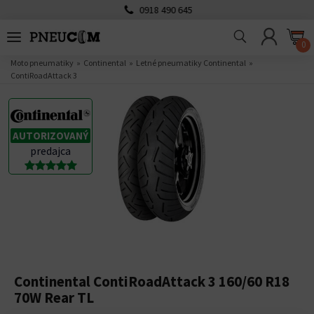
0918 490 645
0
Moto pneumatiky
Continental
Letné pneumatiky Continental
ContiRoadAttack 3
AUTORIZOVANÝ
predajca
Continental ContiRoadAttack 3 160/60 R18
70W Rear TL