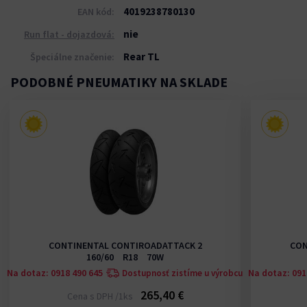
4019238780130
EAN kód:
nie
Run flat - dojazdová:
Rear TL
Špeciálne značenie:
PODOBNÉ PNEUMATIKY NA SKLADE
CONTINENTAL CONTIROADATTACK 2
CON
160/60 R18 70W
Na dotaz: 0918 490 645
Na dotaz: 091
u
Dostupnosť zistíme u výrobcu
265,40 €
Cena s DPH /1ks