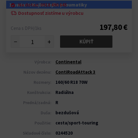
1. variant: Najlacnejšie pneumatiky
Na dotaz: 0918 490 645
Dostupnosť zistíme u výrobcu
197,80 €
Cena s DPH/1ks
−
+
KÚPIŤ
Continental
Výrobca:
ContiRoadAttack 3
Názov dezénu:
160/60 R18 70W
Rozmery:
Radiálna
Konštrukcia:
R
Predná/zadná:
bezdušová
Duša:
cesta/sport-touring
Použitie:
0244520
Skladové číslo: