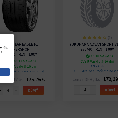
(1)
GOODYEAR EAGLE F1
YOKOHAMA ADVAN SPORT V
onúkli
SUPERSPORT
255/40 R19 100Y
e,
255/40 R19 100Y
Sklad CZ 12 ks
Sklad CZ 12 ks
U Vás do 8-10 dní
AO
- Audi
U Vás do 8-10 dní
XL
- Extra load - zvýšená nosno
L
- Extra load - zvýšená nosnosť
172,39
175,76 €
Cena s DPH /1ks
na s DPH /1ks
−
+
−
+
KÚPIŤ
KÚPIŤ