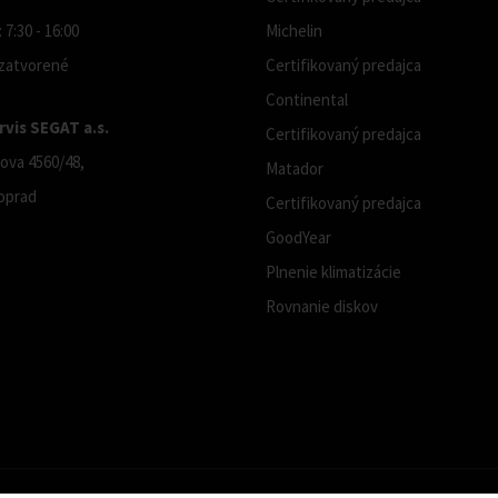
 7:30 - 16:00
Michelin
 zatvorené
Certifikovaný predajca
Continental
vis SEGAT a.s.
Certifikovaný predajca
ova 4560/48,
Matador
oprad
Certifikovaný predajca
GoodYear
Plnenie klimatizácie
Rovnanie diskov