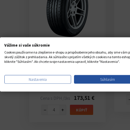
(2)
Vážime si vaše súkromie
CONTINENTAL
Cookies používame na zlepšenie e-shopu a prispôsobenie jeho obsahu, aby sme vám p
 5P
CONTISPORTCONTACT 2
skvelý zážitok z prehliadania. Ak súhlasíte s prijatím všetkých cookies na tomto eshop
Y
255/40 R19 100Y
kliknite "Súhlasím". Ak chcete svoje nastavenia upraviť, kliknite "Nastavenia".
Sklad CZ 12 ks
U Vás do 8-10 dní
osnosť
XL
- Extra load - zvýšená nosnosť
X
Nastavenia
Súhlasím
áfika
FR
- Flange rib - ochrana ráfika
Ce
MO
- Mercedes-Benz
18 €
173,51 €
Cena s DPH /1ks
−
+
IŤ
KÚPIŤ