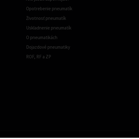
Opotrebenie pneumatík
Životnosť pneumatík
Uskladnenie pneumatík
O pneumatikách
Dojazdové pneumatiky
ROF, RF a ZP