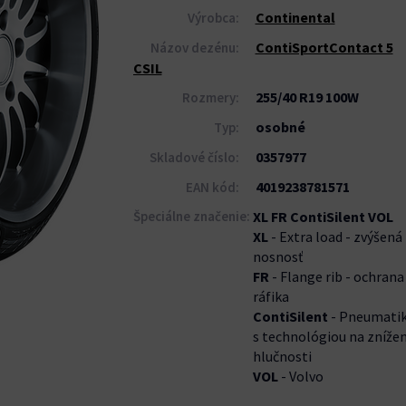
Continental
Výrobca:
ContiSportContact 5
Názov dezénu:
CSIL
255/40 R19 100W
Rozmery:
osobné
Typ:
0357977
Skladové číslo:
4019238781571
EAN kód:
Špeciálne značenie:
XL FR ContiSilent VOL
XL
- Extra load - zvýšená
nosnosť
FR
- Flange rib - ochrana
ráfika
ContiSilent
- Pneumati
s technológiou na znížen
hlučnosti
VOL
- Volvo