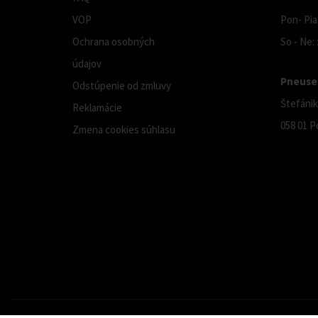
VOP
Pon- Pia:
Ochrana osobných
So - Ne:
údajov
Pneuser
Odstúpenie od zmluvy
Štefánik
Reklamácie
058 01 P
Zmena cookies súhlasu