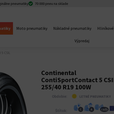
ginálne pneumatiky
70 000 pneu na sklade
atiky
Moto pneumatiky
Nákladné pneumatiky
Hliníkové
Výpredaj
 5 CSIL
Continental
ContiSportContact 5 CSI
255/40 R19 100W
Obdobie:
LETNÉ PNEUMATIKY
db
C
A
73
Štítok: