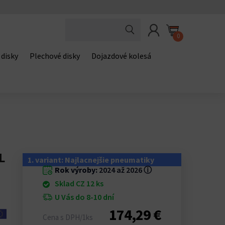
0
 disky
Plechové disky
Dojazdové kolesá
L
1. variant: Najlacnejšie pneumatiky
Rok výroby:
2024 až 2026
ⓘ
Sklad CZ 12 ks
U Vás do 8-10 dní
174,29 €
Cena s DPH/1ks