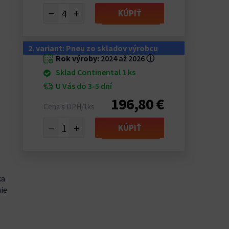
−
+
KÚPIŤ
2. variant: Pneu zo skladov výrobcu
Rok výroby:
2024 až 2026
ⓘ
Sklad Continental 1 ks
U Vás do 3-5 dní
196,80 €
Cena s DPH/1ks
−
+
KÚPIŤ
ka
ie