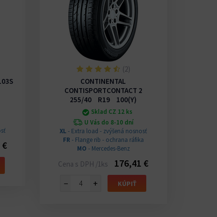
(2)
103S
CONTINENTAL
MIC
CONTISPORTCONTACT 2
255/40 R19 100(Y)
Sklad CZ 12 ks
XL
- E
U Vás do 8-10 dní
sť
XL
- Extra load - zvýšená nosnosť
Cena 
FR
- Flange rib - ochrana ráfika
 €
MO
- Mercedes-Benz
−
176,41 €
Cena s DPH /1ks
−
+
KÚPIŤ