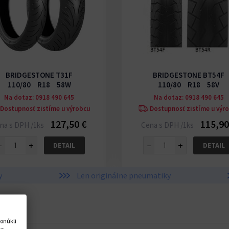
BRIDGESTONE T31F
BRIDGESTONE BT54F
110/80 R18 58W
110/80 R18 58V
Na dotaz: 0918 490 645
Na dotaz: 0918 490 645
Dostupnosť zistíme u výrobcu
Dostupnosť zistíme u výr
127,50 €
115,90
na s DPH /1ks
Cena s DPH /1ks
−
+
−
+
DETAIL
DETAIL
y
Len originálne pneumatiky
onúkli