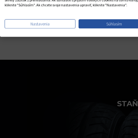
skvelý zážitok z prehliadania. Ak súhlasíte s prijatím všetkých cookies na tomto eshop
kliknite "Súhlasím". Ak chcete svoje nastavenia upraviť, kliknite "Nastavenia".
Nastavenia
Súhlasím
STAŇ