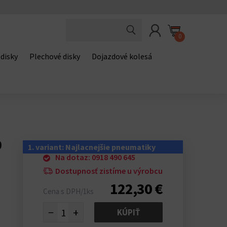
0
 disky
Plechové disky
Dojazdové kolesá
0
1. variant: Najlacnejšie pneumatiky
Na dotaz: 0918 490 645
Dostupnosť zistíme u výrobcu
122,30 €
Cena s DPH/1ks
−
+
KÚPIŤ