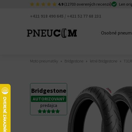
4.9
(12703 overených recenzií)
Len ori
+421 918 490 645 / +421 52 77 68 231
Osobné pneum
Moto pneumatiky
Bridgestone
letné Bridgestone
T31R
Bridgestone
AUTORIZOVANÝ
predajca