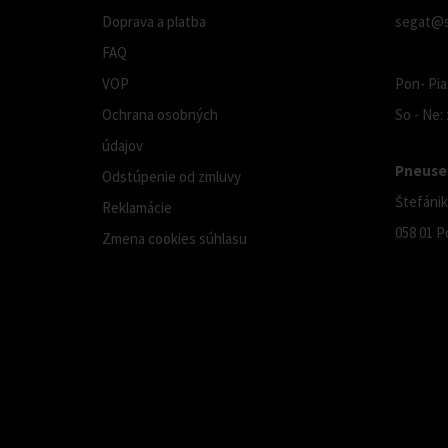
Doprava a platba
segat@s
FAQ
VOP
Pon- Pia:
Ochrana osobných
So - Ne:
údajov
Pneuser
Odstúpenie od zmluvy
Štefánik
Reklamácie
058 01 P
Zmena cookies súhlasu