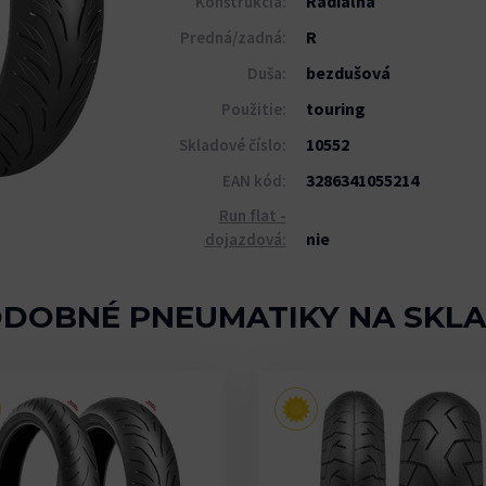
Radiálna
Konštrukcia:
R
Predná/zadná:
bezdušová
Duša:
touring
Použitie:
10552
Skladové číslo:
3286341055214
EAN kód:
Run flat -
nie
dojazdová:
DOBNÉ PNEUMATIKY NA SKL