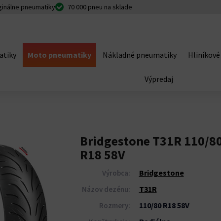
ginálne pneumatiky
70 000 pneu na sklade
atiky
Moto pneumatiky
Nákladné pneumatiky
Hliníkové
Výpredaj
Bridgestone T31R 110/8
R18 58V
Bridgestone
Výrobca:
T31R
Názov dezénu:
110/80 R18 58V
Rozmery: