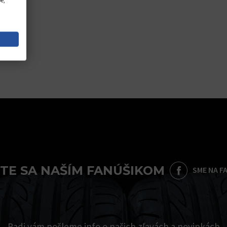
e,
TE SA NAŠÍM FANÚŠIKOM
SME NA F
Radi vám pošleme info o našich zľavách a novinkách