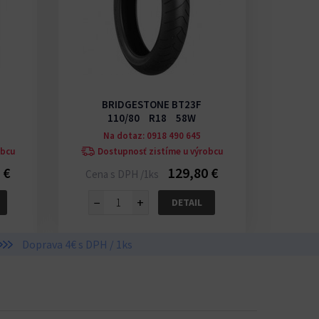
BRIDGESTONE BT23F
BR
110/80 R18 58W
Na dotaz: 0918 490 645
N
obcu
Dostupnosť zistíme u výrobcu
Do
 €
129,80 €
Cena s DPH /1ks
Cena 
−
+
−
DETAIL
Doprava 4€ s DPH / 1ks