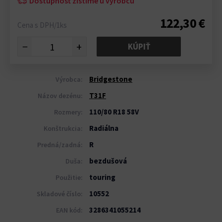
Dostupnosť zistíme u výrobcu
122,30 €
Cena s DPH/1ks
−
+
KÚPIŤ
Bridgestone
Výrobca:
T31F
Názov dezénu:
110/80 R18 58V
Rozmery:
Radiálna
Konštrukcia:
R
Predná/zadná:
bezdušová
Duša:
touring
Použitie:
10552
Skladové číslo:
3286341055214
EAN kód: