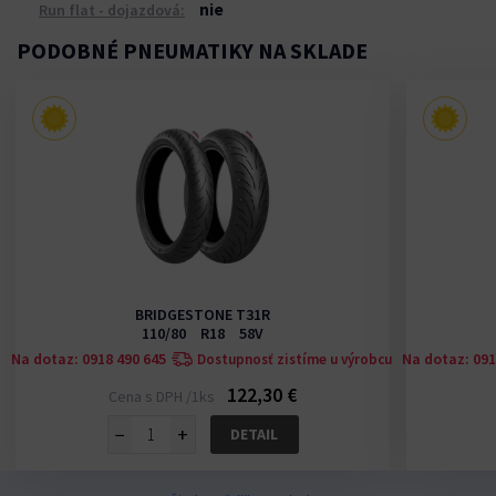
nie
Run flat - dojazdová:
PODOBNÉ PNEUMATIKY NA SKLADE
BRIDGESTONE T31R
110/80 R18 58V
Na dotaz: 0918 490 645
Na dotaz: 091
u
Dostupnosť zistíme u výrobcu
122,30 €
Cena s DPH /1ks
−
+
DETAIL