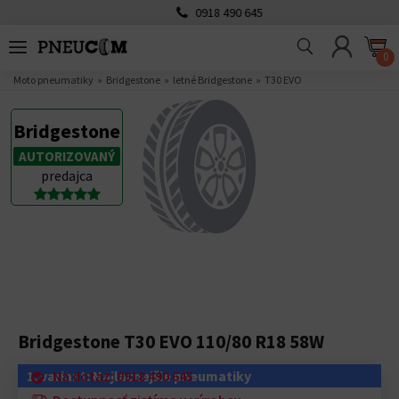
0918 490 645
0
Moto pneumatiky
Bridgestone
letné Bridgestone
T30 EVO
Bridgestone
AUTORIZOVANÝ
predajca
Bridgestone T30 EVO 110/80 R18 58W
1. variant: Najlacnejšie pneumatiky
Na dotaz: 0918 490 645