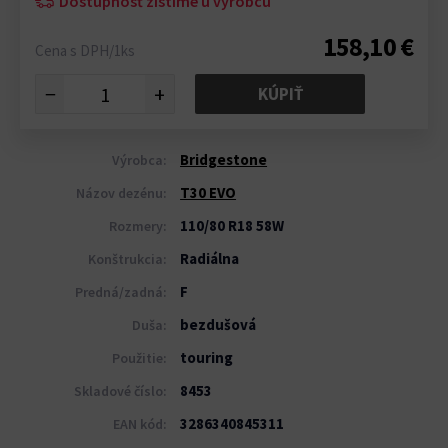
Dostupnosť zistíme u výrobcu
158,10 €
Cena s DPH/1ks
−
+
KÚPIŤ
Bridgestone
Výrobca:
T30 EVO
Názov dezénu:
110/80 R18 58W
Rozmery:
Radiálna
Konštrukcia:
F
Predná/zadná:
bezdušová
Duša:
touring
Použitie:
8453
Skladové číslo:
3286340845311
EAN kód: