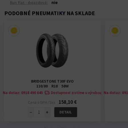
nie
Run flat - dojazdová:
PODOBNÉ PNEUMATIKY NA SKLADE
BRIDGESTONE T30F EVO
110/80 R18 58W
Na dotaz: 0918 490 645
Na dotaz: 091
u
Dostupnosť zistíme u výrobcu
158,10 €
Cena s DPH /1ks
−
+
DETAIL