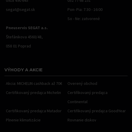
0918 490 645
052 77 68 231
segat@segat.sk
Pon- Pia: 7:30 - 16:00
So - Ne: zatvorené
Pneuservis SEGAT a.s.
Štefánikova 4560/48,
058 01 Poprad
VÝHODY A AKCIE
Akcia: MICHELIN cashback až 70€
Overený obchod
Certifikovaný predajca Michelin
Certifikovaný predajca
Continental
Certifikovaný predajca Matador
Certifikovaný predajca GoodYear
Plnenie klimatizácie
Rovnanie diskov