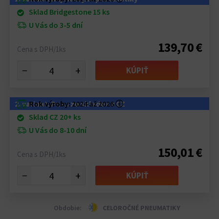
Sklad Bridgestone 15 ks
U Vás do 3-5 dní
139,70 €
Cena s DPH/1ks
−
+
KÚPIŤ
2. variant: Pneu zo skladov v CZ
Rok výroby:
2024 až 2026
ⓘ
Sklad CZ 20+ ks
U Vás do 8-10 dní
150,01 €
Cena s DPH/1ks
−
+
KÚPIŤ
Obdobie:
CELOROČNÉ PNEUMATIKY