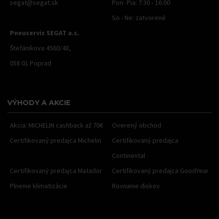
segat@segat.sk
Pon- Pia: 7:30 - 16:00
So - Ne: zatvorené
Pneuservis SEGAT a.s.
Štefánikova 4560/48,
058 01 Poprad
VÝHODY A AKCIE
Akcia: MICHELIN cashback až 70€
Overený obchod
Certifikovaný predajca Michelin
Certifikovaný predajca
Continental
Certifikovaný predajca Matador
Certifikovaný predajca GoodYear
Plnenie klimatizácie
Rovnanie diskov