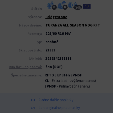
db
D
B
71
Štítok:
Bridgestone
Výrobca:
TURANZA ALL SEASON 6 DG RFT
Názov dezénu:
205/60 R16 96V
Rozmery:
osobné
Typ:
23883
Skladové číslo:
3286342388311
EAN kód:
áno (ROF)
Run flat - dojazdová:
RFT XL Enliten 3PMSF
Špeciálne značenie:
XL
- Extra load - zvýšená nosnosť
3PMSF
- Priľnavosť na snehu
Žiadne ďalšie poplatky
Len originálne pneumatiky