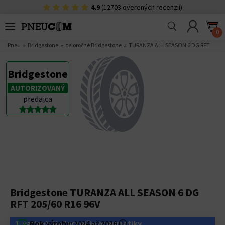
4.9
(12703 overených recenzií)
0
Pneu
Bridgestone
celoročné Bridgestone
TURANZA ALL SEASON 6 DG RFT
Bridgestone
AUTORIZOVANÝ
predajca
Bridgestone TURANZA ALL SEASON 6 DG
RFT 205/60 R16 96V
1. variant: Najlacnejšie pneumatiky
Rok výroby:
2024 až 2026
ⓘ