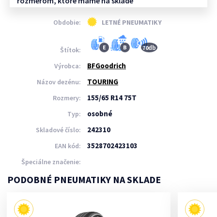
rozmerom, ktoré máme na sklade
Obdobie:
LETNÉ PNEUMATIKY
db
E
B
70
Štítok:
BFGoodrich
Výrobca:
TOURING
Názov dezénu:
155/65 R14 75T
Rozmery:
osobné
Typ:
242310
Skladové číslo:
3528702423103
EAN kód:
Špeciálne značenie:
PODOBNÉ PNEUMATIKY NA SKLADE