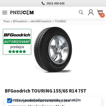
0918 490 645
0
Pneu
BFGoodrich
letné BFGoodrich
TOURING
AUTORIZOVANÝ
predajca
BFGoodrich TOURING 155/65 R14 75T
Pozrite si podobné pneumatiky s rovnakým
Táto pneumatika sa už nevyrába