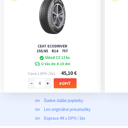
CEAT ECODRIVER
155/65 R14 75T
Sklad CZ 12 ks
U Vás do 8-10 dní
45,10 €
Cena s DPH /1ks
−
+
KÚPIŤ
Žiadne ďalšie poplatky
Len originálne pneumatiky
Doprava 4 € s DPH / 1ks