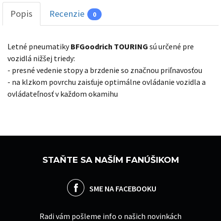
Popis
Recenzie
0
Letné pneumatiky
BFGoodrich TOURING
sú určené pre
vozidlá nižšej triedy:
- presné vedenie stopy a brzdenie so značnou priľnavosťou
- na klzkom povrchu zaisťuje optimálne ovládanie vozidla a
ovládateľnosť v každom okamihu
STAŇTE SA NAŠÍM FANÚŠIKOM
SME NA FACEBOOKU
Radi vám pošleme info o našich novinkách