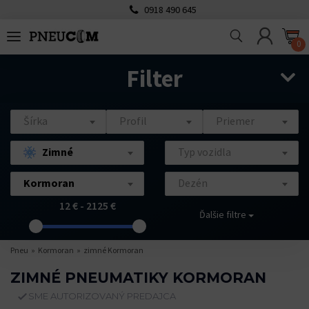
0918 490 645
0
Filter
Šírka
Profil
Priemer
Zimné
Typ vozidla
Kormoran
Dezén
12 € - 2125 €
Ďalšie filtre
Pneu
Kormoran
zimné Kormoran
ZIMNÉ PNEUMATIKY KORMORAN
SME AUTORIZOVANÝ PREDAJCA