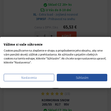
Sklad CZ 20+ ks
U Vás do 8-10 dní
XL
- Extra load - zvýšená nosnosť
3PMSF
- Priľnavosť na snehu
65,53 €
Cena s DPH /1ks
−
+
KÚPIŤ
Vážime si vaše súkromie
Cookies používame na zlepšenie e-shopu a prispôsobenie jeho obsahu, aby sme
vám ponúkli skvelý zážitok z prehliadania. Ak súhlasíte s prijatím všetkých
cookies na tomto eshope, kliknite "Súhlasím". Ak chcete svoje nastavenia upraviť,
kliknite "Nastavenia".
Nastavenia
Súhlasím
(15)
KORMORAN SNOW
205/55 R17 95V
Sklad CZ 20+ ks