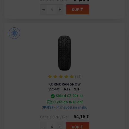
−
+
KÚPIŤ
(15)
KORMORAN SNOW
225/45 R17 91H
Sklad CZ 20+ ks
U Vás do 8-10 dní
3PMSF
- Priľnavosť na snehu
64,16 €
Cena s DPH /1ks
−
+
KÚPIŤ