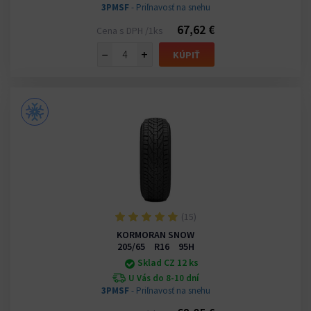
3PMSF
- Priľnavosť na snehu
67,62 €
Cena s DPH /1ks
−
+
KÚPIŤ
(15)
KORMORAN SNOW
205/65 R16 95H
Sklad CZ 12 ks
U Vás do 8-10 dní
3PMSF
- Priľnavosť na snehu