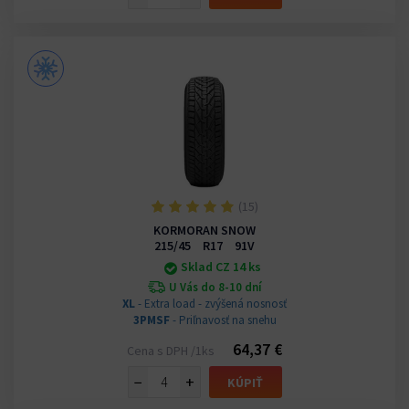
(15)
KORMORAN SNOW
215/45 R17 91V
Sklad CZ 14 ks
U Vás do 8-10 dní
XL
- Extra load - zvýšená nosnosť
3PMSF
- Priľnavosť na snehu
64,37 €
Cena s DPH /1ks
−
+
KÚPIŤ