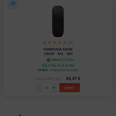
(15)
KORMORAN SNOW
195/50 R15 82H
Sklad CZ 12 ks
U Vás do 8-10 dní
3PMSF
- Priľnavosť na snehu
65,47 €
Cena s DPH /1ks
−
+
KÚPIŤ