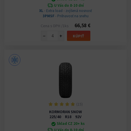
U Vás do 8-10 dní
XL
- Extra load - zvýšená nosnosť
3PMSF
- Priľnavosť na snehu
66,58 €
Cena s DPH /1ks
−
+
KÚPIŤ
(15)
KORMORAN SNOW
225/40 R18 92V
Sklad CZ 20+ ks
U Vás do 8-10 dní