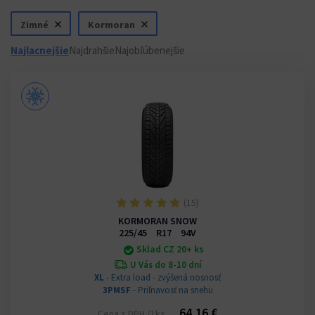
Zimné
Kormoran
Najlacnejšie
Najdrahšie
Najobľúbenejšie
(15)
KORMORAN SNOW
225/45 R17 94V
Sklad CZ 20+ ks
U Vás do 8-10 dní
XL
- Extra load - zvýšená nosnosť
3PMSF
- Priľnavosť na snehu
64,16 €
Cena s DPH /1ks