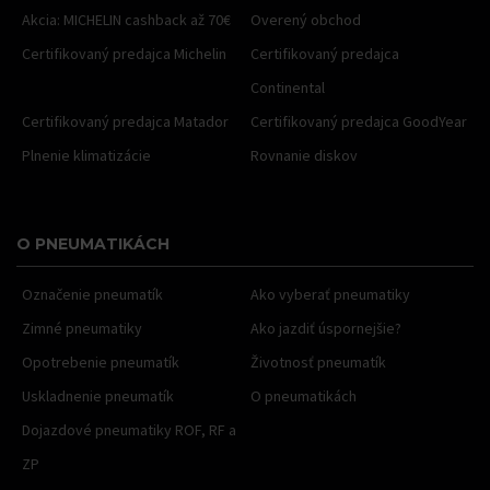
Akcia: MICHELIN cashback až 70€
Overený obchod
Certifikovaný predajca Michelin
Certifikovaný predajca
Continental
Certifikovaný predajca Matador
Certifikovaný predajca GoodYear
Plnenie klimatizácie
Rovnanie diskov
O PNEUMATIKÁCH
Označenie pneumatík
Ako vyberať pneumatiky
Zimné pneumatiky
Ako jazdiť úspornejšie?
Opotrebenie pneumatík
Životnosť pneumatík
Uskladnenie pneumatík
O pneumatikách
Dojazdové pneumatiky ROF, RF a
ZP