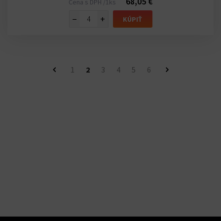
68,05 €
Cena s DPH /1ks
−
+
KÚPIŤ
1
2
3
4
5
6