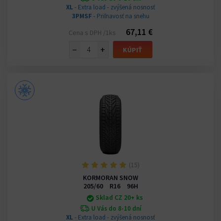
XL
- Extra load - zvýšená nosnosť
3PMSF
- Priľnavosť na snehu
67,11 €
Cena s DPH /1ks
−
+
KÚPIŤ
(15)
KORMORAN SNOW
205/60 R16 96H
Sklad CZ 20+ ks
U Vás do 8-10 dní
XL
- Extra load - zvýšená nosnosť