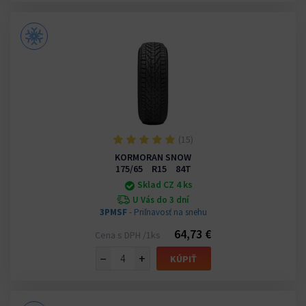
(15)
KORMORAN SNOW
175/65 R15 84T
Sklad CZ 4 ks
U Vás do 3 dní
3PMSF
- Priľnavosť na snehu
64,73 €
Cena s DPH /1ks
−
+
KÚPIŤ